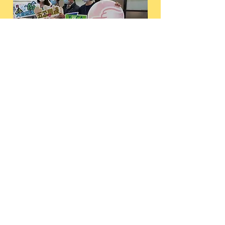
大自然活動與認知障礙症長者的健
康 開辦全港首個大自然「五感歷
『耆』」體驗日營
香港基督教女青年會
新聞稿:
按此
影片:
https://fb.watch/8zvp-XaS38/