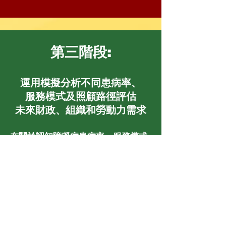
第三階段:
運用模擬分析不同
患病率、
服務模式及照顧路徑評估
未來財政、組織和勞動力需求
在關於認知障礙症患病率、服務模式
和護理途徑的不同假設下，財務、組
織和勞動力方面的預期未來需求是甚
麼？
這項研究由香港大學研究操守委員會批准
(
研究