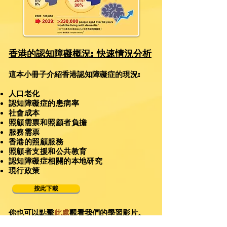
香港的認知障礙概況: 快速情況分析
這本小冊子介紹香港認知障礙症的現況:
人口老化
認知障礙症的患病率
社會成本
照顧需票和照顧者負擔
服務需票
香港的照顧服務
照顧者支援和公共教育
認知障礙症相關的本地研究
現行政策
按此下載
你也可以點擊
此處
觀看我們的學習影片。
分享: