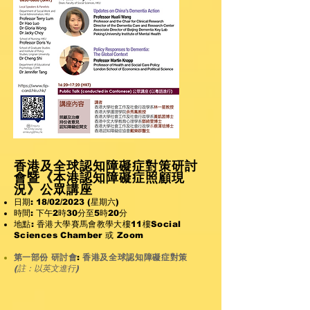
香港及全球認知障礙症對策研討
會暨《本港認知障礙症照顧現
況》公眾講座
日期:
18/02/2023 (星期六)
時
間: 下午2時30分至
5時20分
地點
:
香港大學賽馬會教學大樓11樓Social
Sciences Chamber 或 Zoom
第一部份
研討會
:
香港及全球認知障礙症
對策
(
註：以英文進行
)