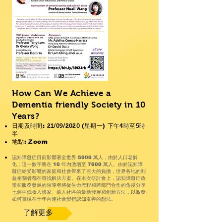
How Can We Achieve a
Dementia friendly Society in 10
Years?
日期及時間:
21
/09/2020
(星期一) 下午
4
時
至
5
時
半
地點: Zoom
認知障礙症
目前影響著全世界 5000 萬人，由於人口老齡
認知障
化，這一數字將在 10 年內激增至 7600 萬人。由於
礙症
給受影響的家庭和社會帶來了巨大的負擔，世界各地的利
認知障礙症
益相關者都在尋找解決方案。在本次研討會上，
政
策和服務發展的領導者將從生命歷程和跨部門合作的角度分享
七個中低收入國家、華人社區的最新發展和創新方法，以激發
認知
如何實現在十年內使
社會變得
友善的想法
。
了解更多