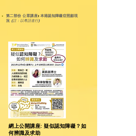
第二部份
公眾講座​
:
本港認知障礙症照顧現
況
(
註：以粵語進行
)
網上公開講座: 疑似認知障礙？如
何辨識及求助