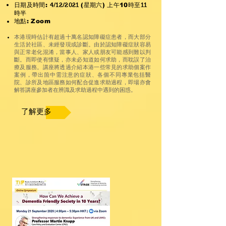
日期
及時間:
4/12/2021
(星期六) 上午10
時
至
11
時半
地點: Zoom
本港現時估計有超過十萬名認知障礙症患者，而大部分
生活於社區、未經發現或診斷。由於認知障礙症狀容易
與正常老化混淆，當事人、家人或朋友可能感到難以判
斷。而即使有懷疑，亦未必知道如何求助，而耽誤了治
療及服務。講座將透過介紹本港一些常見的求助個案作
案例，帶出箇中需注意的症狀、各個不同專業包括醫
院、診所及地區服務如何配合促進求助過程，即場亦會
解答講座參加者在辨識及求助過程中遇到的困惑。
了解更多